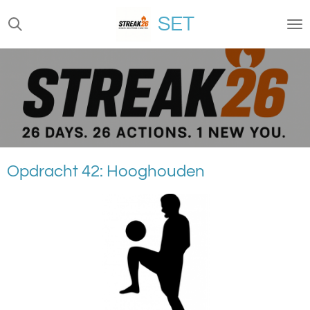
Ga
SET
direct
naar
de
hoofdinhoud
Opdracht 42: Hooghouden