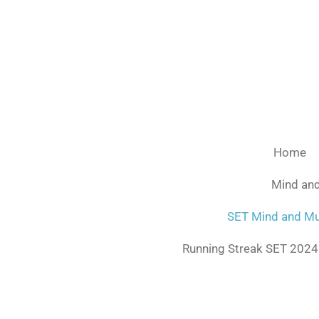
Ga
direct
naar
de
hoofdinhoud
Home
Mind an
SET Mind and Mu
Running Streak SET 2024: