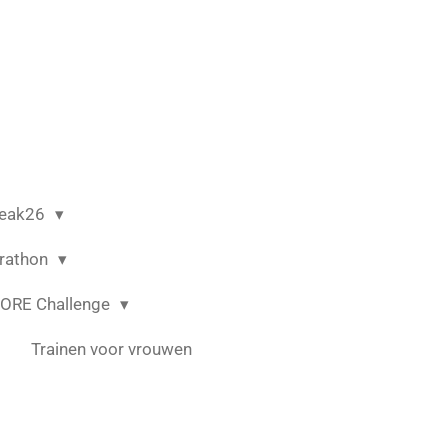
reak26
arathon
CORE Challenge
Trainen voor vrouwen