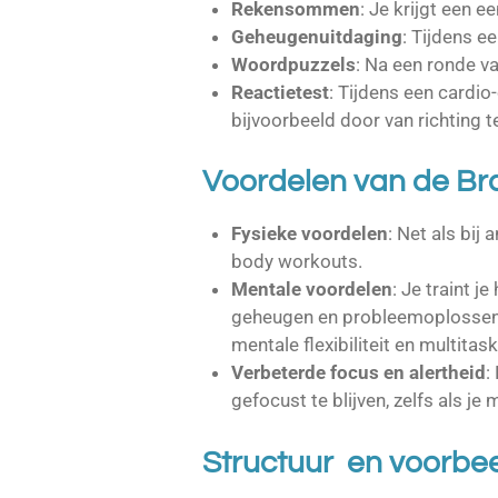
Rekensommen
: Je krijgt een e
Geheugenuitdaging
: Tijdens e
Woordpuzzels
: Na een ronde v
Reactietest
: Tijdens een cardio
bijvoorbeeld door van richting t
Voordelen van de Br
Fysieke voordelen
: Net als bij
body workouts.
Mentale voordelen
: Je traint j
geheugen en probleemoplossend 
mentale flexibiliteit en multita
Verbeterde focus en alertheid
:
gefocust te blijven, zelfs als je
Structuur en voorbe