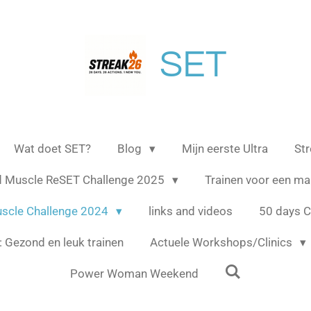
SET
Wat doet SET?
Blog
Mijn eerste Ultra
St
d Muscle ReSET Challenge 2025
Trainen voor een m
scle Challenge 2024
links and videos
50 days 
 Gezond en leuk trainen
Actuele Workshops/Clinics
Power Woman Weekend