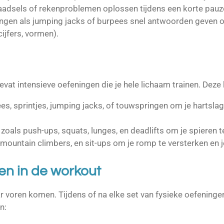
aadsels of rekenproblemen oplossen tijdens een korte pauz
ngen als jumping jacks of burpees snel antwoorden geven o
cijfers, vormen).
at intensieve oefeningen die je hele lichaam trainen. Deze 
ees, sprintjes, jumping jacks, of touwspringen om je hartslag
zoals push-ups, squats, lunges, en deadlifts om je spieren 
 mountain climbers, en sit-ups om je romp te versterken en je
en in de workout
ar voren komen. Tijdens of na elke set van fysieke oefeningen
n: