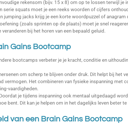
envoudige rekensom (bijv. 15 x 8) om op te lossen terwijl je i
en serie squats moet je een reeks woorden of cijfers onthoud
an jumping jacks krijg je een korte woordpuzzel of anagram 
-oefening (zoals sprinten op de plaats) moet je snel reageren
e veranderen bij het horen van een bepaald geluid.
ain Gains Bootcamp
 andere bootcamps verbeter je je kracht, conditie en uithoud
e hersenen om scherp te blijven onder druk. Dit helpt bij het v
vermogen. Het combineren van fysieke inspanning met cogn
sking-vaardigheden.
 Doordat je tijdens inspanning ook mentaal uitgedaagd wordt
 moe bent. Dit kan je helpen om in het dagelijks leven beter te
eld van een Brain Gains Bootcamp