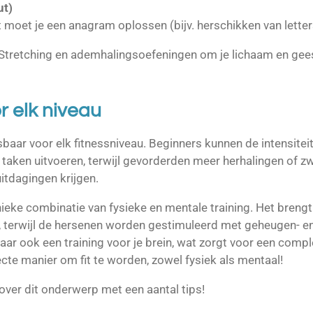
ut)
ust moet je een anagram oplossen (bijv. herschikken van lett
 Stretching en ademhalingsoefeningen om je lichaam en gees
 elk niveau
aar voor elk fitnessniveau. Beginners kunnen de intensitei
taken uitvoeren, terwijl gevorderden meer herhalingen of 
itdagingen krijgen.
nieke combinatie van fysieke en mentale training. Het breng
ng, terwijl de hersenen worden gestimuleerd met geheugen- e
maar ook een training voor je brein, wat zorgt voor een comp
cte manier om fit te worden, zowel fysiek als mentaal!
e over dit onderwerp met een aantal tips!