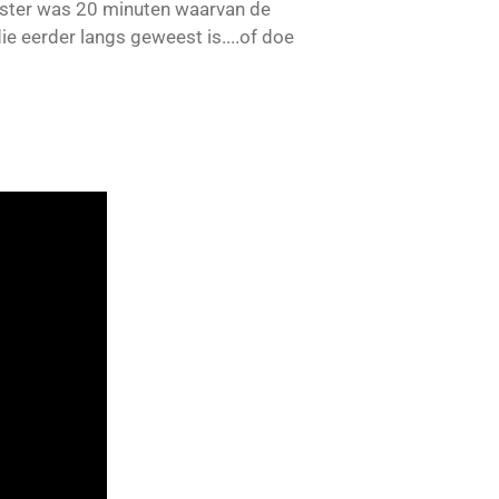
gister was 20 minuten waarvan de
ie eerder langs geweest is....of doe