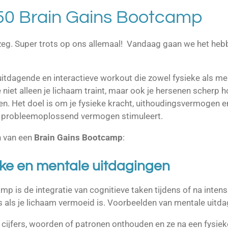
0 Brain Gains Bootcamp
 zeg. Super trots op ons allemaal! Vandaag gaan we het he
uitdagende en interactieve workout die zowel fysieke als m
e niet alleen je lichaam traint, maar ook je hersenen scherp
n. Het doel is om je fysieke kracht, uithoudingsvermogen en c
 en probleemoplossend vermogen stimuleert.
n van een
Brain Gains Bootcamp
:
eke en mentale uitdagingen
p is de integratie van cognitieve taken tijdens of na intens
fs als je lichaam vermoeid is. Voorbeelden van mentale uitda
cijfers, woorden of patronen onthouden en ze na een fysiek