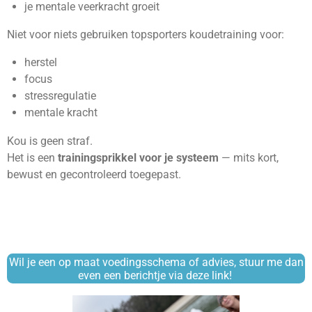
je mentale veerkracht groeit
Niet voor niets gebruiken topsporters koudetraining voor:
herstel
focus
stressregulatie
mentale kracht
Kou is geen straf.
Het is een
trainingsprikkel voor je systeem
— mits kort,
bewust en gecontroleerd toegepast.
Wil je een op maat voedingsschema of advies, stuur me dan
even een berichtje via deze link!