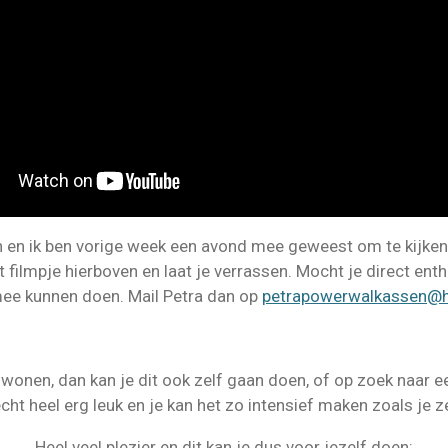
 en ik ben vorige week een avond mee geweest om te kijken 
t filmpje hierboven en laat je verrassen. Mocht je direct ent
mee kunnen doen. Mail Petra dan op
petrapowerwalkassen@h
 wonen, dan kan je dit ook zelf gaan doen, of op zoek naar ee
echt heel erg leuk en je kan het zo intensief maken zoals je ze
Heel veel plezier en dit kan je dus voor jezelf doen: