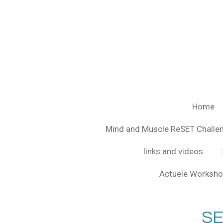
Ga
direct
naar
de
hoofdinhoud
Home
Mind and Muscle ReSET Chall
links and videos
Actuele Worksho
SE