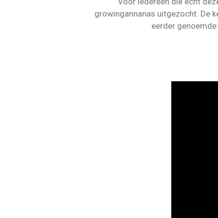
Voor iedereen die echt deze
growingannanas uitgezocht. De kee
eerder genoemde ti