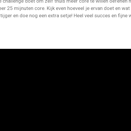
 challenge doet om zelf thuis meer core te willen oefenen 
r 25 mijnuten core. Kijk even hoeveel je ervan doet en wat
jger en doe nog een extra setje! Heel veel succes en fijne