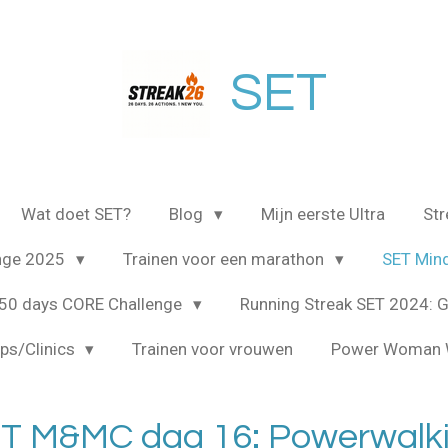
SET
Wat doet SET?
Blog
Mijn eerste Ultra
St
enge 2025
Trainen voor een marathon
SET Min
50 days CORE Challenge
Running Streak SET 2024: G
ps/Clinics
Trainen voor vrouwen
Power Woman 
T M&MC dag 16: Powerwalk