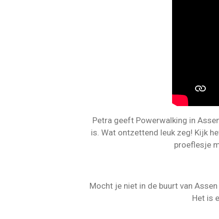
Petra geeft Powerwalking in Assen
is. Wat ontzettend leuk zeg! Kijk he
proeflesje 
Mocht je niet in de buurt van Assen
Het is 