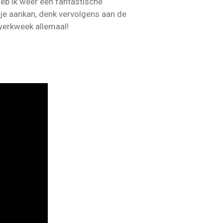
heb ik weer een fantastische
 je aankan, denk vervolgens aan de
 werkweek allemaal!