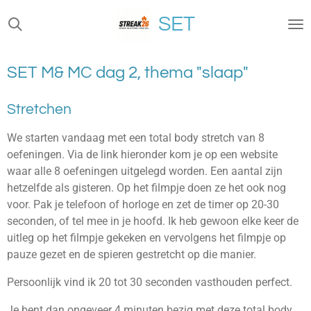
Ga
SET
direct
naar
de
SET M& MC dag 2, thema "slaap"
hoofdinhoud
Stretchen
We starten vandaag met een total body stretch van 8
oefeningen. Via de link hieronder kom je op een website
waar alle 8 oefeningen uitgelegd worden. Een aantal zijn
hetzelfde als gisteren. Op het filmpje doen ze het ook nog
voor. Pak je telefoon of horloge en zet de timer op 20-30
seconden, of tel mee in je hoofd. Ik heb gewoon elke keer de
uitleg op het filmpje gekeken en vervolgens het filmpje op
pauze gezet en de spieren gestretcht op die manier.
Persoonlijk vind ik 20 tot 30 seconden vasthouden perfect.
Je bent dan ongeveer 4 minuten bezig met deze total body