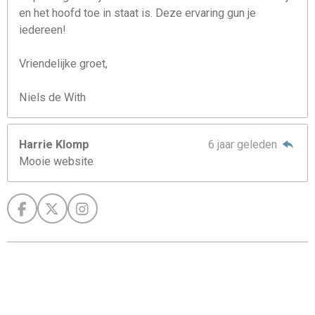
en het hoofd toe in staat is. Deze ervaring gun je
iedereen!
Vriendelijke groet,
Niels de With
Harrie Klomp
6 jaar geleden
Mooie website
F
X
I
a
n
c
s
e
t
b
a
o
g
o
r
k
a