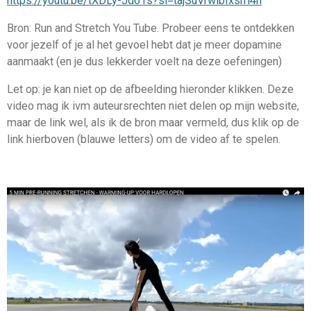
https://youtu.be/tXDLy-Jd61s?si=tajSuVrwlbIxsm4n
Bron:
Run and Stretch You Tube. Probeer eens te ontdekken
voor jezelf of je al het gevoel hebt dat je meer dopamine
aanmaakt (en je dus lekkerder voelt na deze oefeningen)
Let op: je kan niet op de afbeelding hieronder klikken. Deze
video mag ik ivm auteursrechten niet delen op mijn website,
maar de link wel, als ik de bron maar vermeld, dus klik op de
link hierboven (blauwe letters) om de video af te spelen.