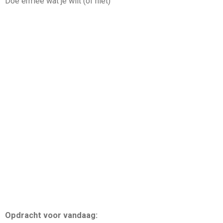
Doe ermee wat je wilt (of niet)
Opdracht voor vandaag: