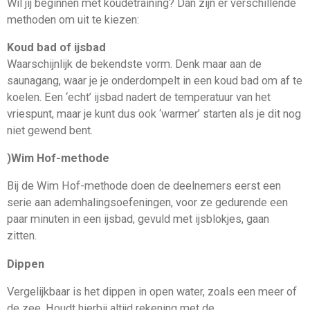
Wil jij beginnen met koudetraining? Dan zijn er verschillende
methoden om uit te kiezen:
Koud bad of ijsbad
Waarschijnlijk de bekendste vorm. Denk maar aan de
saunagang, waar je je onderdompelt in een koud bad om af te
koelen. Een ‘echt’ ijsbad nadert de temperatuur van het
vriespunt, maar je kunt dus ook ‘warmer’ starten als je dit nog
niet gewend bent.
)
Wim Hof-methode
Bij de Wim Hof-methode doen de deelnemers eerst een
serie aan ademhalingsoefeningen, voor ze gedurende een
paar minuten in een ijsbad, gevuld met ijsblokjes, gaan
zitten.
Dippen
Vergelijkbaar is het dippen in open water, zoals een meer of
de zee. Houdt hierbij altijd rekening met de