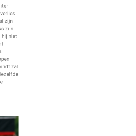
iter
verlies
l zijn
s zijn
hij niet
nt
n.
lopen
indt zal
dezelfde
te