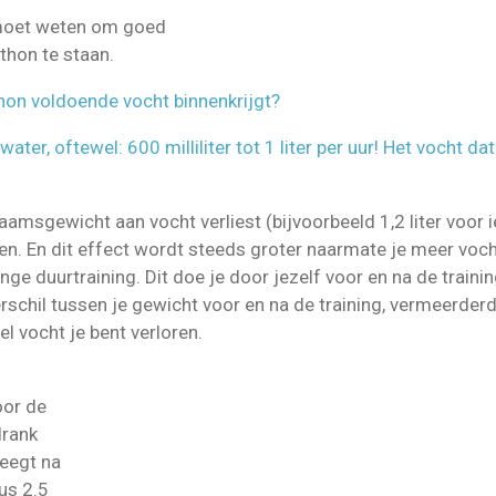
je moet weten om goed
thon te staan.
thon voldoende vocht binnenkrijgt?
water, oftewel: 600 milliliter tot 1 liter per uur! Het vocht da
amsgewicht aan vocht verliest (bijvoorbeeld 1,2 liter voor i
. En dit effect wordt steeds groter naarmate je meer vocht 
ange duurtraining. Dit doe je door jezelf voor en na de train
verschil tussen je gewicht voor en na de training, vermeerder
el vocht je bent verloren.
oor de
drank
weegt na
dus 2.5