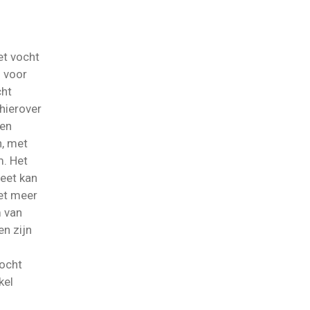
et vocht
n voor
cht
hierover
ten
n, met
. Het
weet kan
iet meer
m van
n zijn
ocht
kel