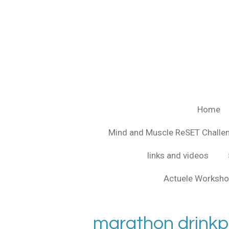
Ga
direct
naar
de
hoofdinhoud
Home
Mind and Muscle ReSET Chall
links and videos
Actuele Worksho
marathon drinkp