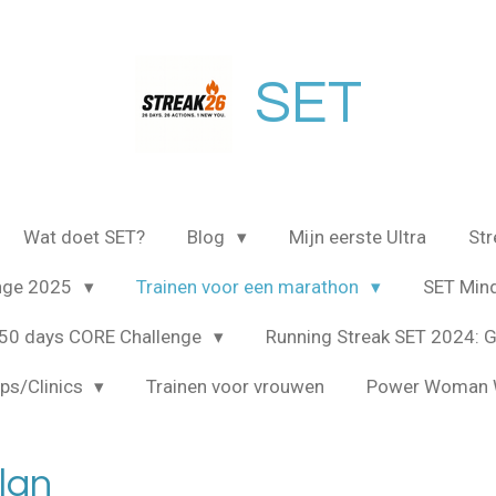
SET
Wat doet SET?
Blog
Mijn eerste Ultra
St
enge 2025
Trainen voor een marathon
SET Min
50 days CORE Challenge
Running Streak SET 2024: G
ps/Clinics
Trainen voor vrouwen
Power Woman 
lan