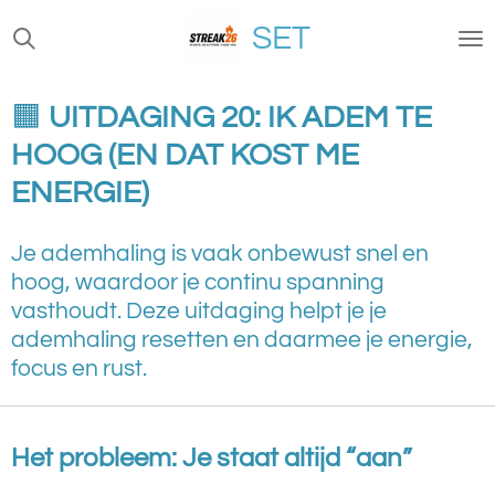
Ga
SET
direct
naar
de
🟧
UITDAGING 20: IK ADEM TE
hoofdinhoud
HOOG (EN DAT KOST ME
ENERGIE)
Je ademhaling is vaak onbewust snel en
hoog, waardoor je continu spanning
vasthoudt. Deze uitdaging helpt je je
ademhaling resetten en daarmee je energie,
focus en rust.
Het probleem: Je staat altijd “aan”