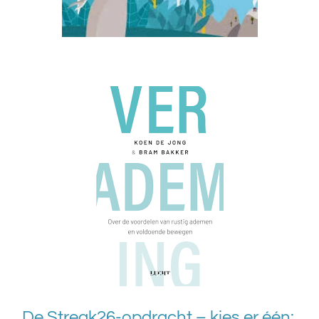
De Streak26-opdracht – kies er één: